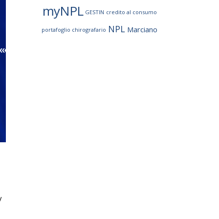
myNPL
GESTIN
credito al consumo
NPL
Marciano
portafoglio chirografario
V