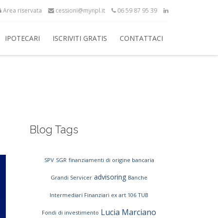
Area riservata
cessioni@mynpl.it
06 59 87 95 39
IPOTECARI
ISCRIVITI GRATIS
CONTATTACI
Blog Tags
SPV
SGR
finanziamenti di origine bancaria
advisoring
Grandi Servicer
Banche
Intermediari Finanziari ex art 106 TUB
Lucia Marciano
Fondi di investimento