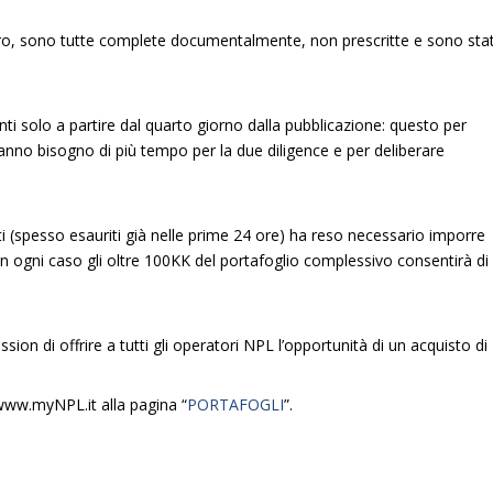
 euro, sono tutte complete documentalmente, non prescritte e sono sta
i solo a partire dal quarto giorno dalla pubblicazione: questo per
 hanno bisogno di più tempo per la due diligence e per deliberare
ati (spesso esauriti già nelle prime 24 ore) ha reso necessario imporre
 In ogni caso gli oltre 100KK del portafoglio complessivo consentirà di
n di offrire a tutti gli operatori NPL l’opportunità di un acquisto di
u www.myNPL.it alla pagina “
PORTAFOGLI
”.