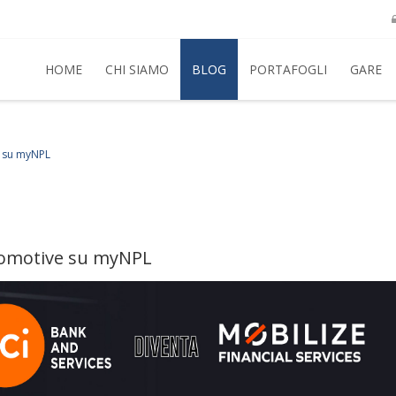
HOME
CHI SIAMO
BLOG
PORTAFOGLI
GARE
e su myNPL
utomotive su myNPL