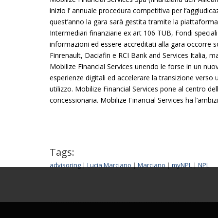
inizio l’ annuale procedura competitiva per l’aggiudic
quest’anno la gara sarà gestita tramite la piattaform
Intermediari finanziarie ex art 106 TUB, Fondi special
informazioni ed essere accreditati alla gara occorre
Finrenault, Daciafin e RCI Bank and Services Italia, 
Mobilize Financial Services unendo le forse in un nu
esperienze digitali ed accelerare la transizione verso u
utilizzo. Mobilize Financial Services pone al centro del
concessionaria. Mobilize Financial Services ha l’ambizi
Tags:
advisoring
|
Lucia Marciano
|
Marciano
|
myNPL
|
NPL