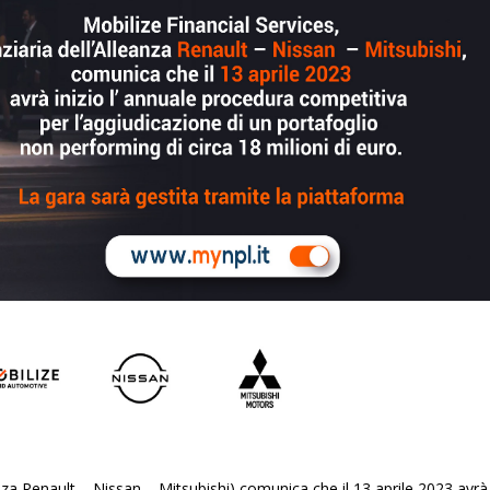
eanza Renault – Nissan – Mitsubishi) comunica che il 13 aprile 2023 avrà