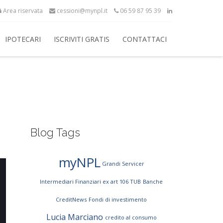
Area riservata
cessioni@mynpl.it
06 59 87 95 39
IPOTECARI
ISCRIVITI GRATIS
CONTATTACI
Blog Tags
myNPL
Grandi Servicer
Intermediari Finanziari ex art 106 TUB
Banche
CreditNews
Fondi di investimento
Lucia Marciano
credito al consumo