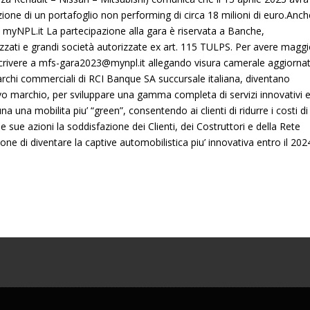
azione di un portafoglio non performing di circa 18 milioni di euro.Anch
a myNPL.it La partecipazione alla gara è riservata a Banche,
izzati e grandi società autorizzate ex art. 115 TULPS. Per avere maggi
 scrivere a mfs-gara2023@mynpl.it allegando visura camerale aggiornat
marchi commerciali di RCI Banque SA succursale italiana, diventano
ovo marchio, per sviluppare una gamma completa di servizi innovativi 
na una mobilita piu’ “green”, consentendo ai clienti di ridurre i costi di
le sue azioni la soddisfazione dei Clienti, dei Costruttori e della Rete
one di diventare la captive automobilistica piu’ innovativa entro il 202